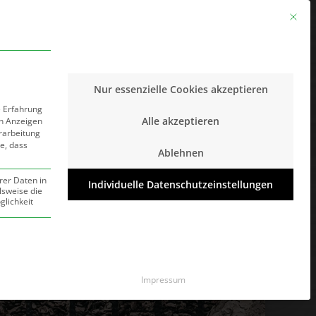
160 991 28993
info@stainless-steel-design.de
Mit die
kte
Jobs
Kontakt
Impressum
Nur essenzielle Cookies akzeptieren
e Erfahrung
Alle akzeptieren
on Anzeigen
erarbeitung
ie, dass
Ablehnen
rer Daten in
Individuelle Datenschutzeinstellungen
lsweise die
lichkeit
und kann nicht abgewählt werden.
Impressum