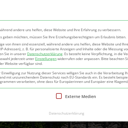
0
Home
Produ
 während andere uns helfen, diese Website und Ihre Erfahrung zu verbessern.
ices geben möchten, müssen Sie Ihre Erziehungsberechtigten um Erlaubnis bitten.
e von ihnen sind essenziell, während andere uns helfen, diese Website und Ihr
P-Adressen), z. B. für personalisierte Anzeigen und Inhalte oder die Messung v
en Sie in unserer
Datenschutzerklärung
.
Es besteht keine Verpflichtung, in die V
uswahl jederzeit unter
Einstellungen
widerrufen oder anpassen.
Bitte beachten S
der Website verfügbar sind.
inwilligung zur Nutzung dieser Services willigen Sie auch in die Verarbeitung Ih
n Land mit unzureichendem Datenschutz nach EU-Standards ein. Es besteht beispie
ammen verarbeiten, ohne dass für Europäerinnen und Europäer eine Klagemög
gung erteilt werden kann. Die erste Service-Gruppe ist essenziell 
Externe Medien
Datenschutzerklärung