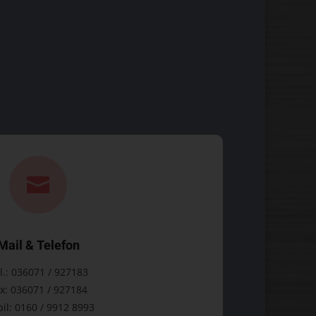

Mail & Telefon
l.: 036071 / 927183
x: 036071 / 927184
il: 0160 / 9912 8993